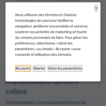
donné encore plus de sens à ce que nous
X
faisons.
Nous utilisons des témoins et d'autres
technologies de suivi pour faciliter la
Nous avons également pris le temps de
navigation, améliorer nos produits et services,
réfléchir à notre propre raison d'être : ce qui
soutenir nos activités de marketing et fournir
nous motive, ce qui nous a amenés ici et
du contenu provenant de tiers. Pour gérer tes
l'impact que nous espérons avoir.
préférences, sélectionne « Gérer les
paramètres » ou choisis « Accepter » pour
consentir à l'utilisation des témoins.
Accepter
Rejeter
Gérer les paramètres
À la découverte de notre
culture
Entre les ateliers, on nous a présenté le mur de