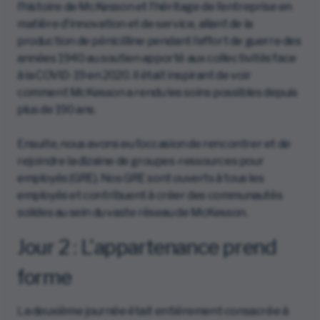
l’histoire de McKesson et l'héritage de l’entreprise en
matière d'innovation et de service, allant de la
production de pénicilline pendant l’effort de guerre des
années 1940 au soutien apporté aux collectivités face
à la COVID-19 en 2020. Il était inspirant de voir
comment McKesson a rendu les soins possibles depuis
plus de 190 ans.
Ensuite, nous avons eu l’occasion de rencontrer et de
rejoindre la dizaine de groupes-ressources pour
employés (GRE). Nos GRE sont ouverts à tous les
employés et contribuent à créer des communautés
solides au sein du vaste réseau de McKesson.
Jour 2 : L'appartenance prend
forme
La deuxième journée était entièrement consacrée à