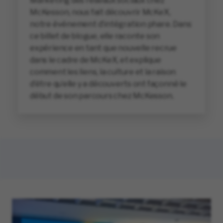
Marketing des réseaux sociaux chez
McKesson, nous fait découvrir McKeX,
notre événement d’intégration phare. Dans
ce billet de blogue, elle raconte son
expérience en tant que nouvelle recrue
dans le cadre de McKeX, et explique
comment les liens, la culture et la raison
d’être qu’elle y a découverts ont façonné le
début de son parcours chez McKesson.