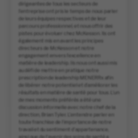
dirigeantes de tous les secteurs de
l’entreprise ont pris le temps de nous parler
de leurs équipes respectives et de leur
parcours professionnel, et nous offrir des
pistes pour évoluer chez McKesson. Ils ont
également mis en avant les principes
directeurs de McKesson et notre
engagement envers l’excellence en
matière de leadership. Ils nous ont aussi mis
au défi de mettre en pratique notre
prescription de leadership MENERRx afin
de libérer notre potentiel et d’améliorer les
résultats en matière de santé pour tous. L’un
de mes moments préférés a été une
discussion informelle avec notre chef de la
direction, Brian Tyler. L'entendre parler en
toute franchise de l’importance de notre
travail et du sentiment d'appartenance,
ainsi que de l'avenir des soins de santé a