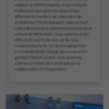
réaliser un défi en équipe, ce qui a mis en
évidence à quel point les approches
diffèrent en matière de résolution de
problèmes. C'était amusant, mais surtout,
cela a démontré un élément essentiel de la
culture de McKesson : nous valorisons les
différents points de vue, car ils nous
rendent plus forts. En reconnaissant les
contributions de chaque personne et en
gardant l'esprit ouvert, nous pouvons
cultiver un milieu de travail axé sur la
collaboration et l'innovation.