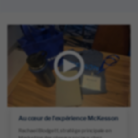
Au cœur de l’expérience McKesson
Rachael Blodgett, stratège principale en