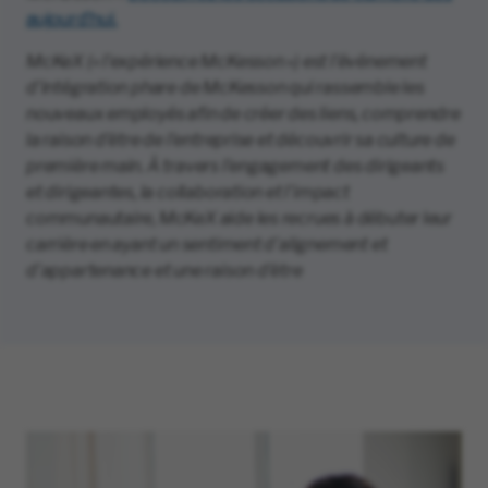
aujourd’hui.
McKeX (« l’expérience McKesson ») est l’événement
d’intégration phare de McKesson qui rassemble les
nouveaux employés afin de créer des liens, comprendre
la raison d’être de l’entreprise et découvrir sa culture de
première main. À travers l’engagement des dirigeants
et dirigeantes, la collaboration et l’impact
communautaire, McKeX aide les recrues à débuter leur
carrière en ayant un sentiment d’alignement et
d’appartenance et une raison d’être