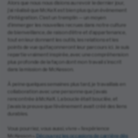
Alors que nous nous disions au revoir le dernier jour,
j’ai réalisé que McKeX est bien plus qu’un événement
d’intégration. C’est un tremplin — un moyen
d’immerger les nouvelles recrues dans notre culture
de bienveillance, de raison d’être et d’appartenance,
tout en leur donnant les outils, les relations et les
points de vue qui façonneront leur parcours ici. Je suis
repartie vraiment inspirée, avec une compréhension
plus profonde de la façon dont mon travail s’inscrit
dans la mission de McKesson.
À peine quelques semaines plus tard, je travaillais en
collaboration avec une personne que j’avais
rencontrée à McKeX. La boucle était bouclée, et
j’avais la preuve que l’événement avait créé des liens
durables.
Vous pourriez, vous aussi, vivre « l’expérience
McKesson ».
Découvrez les occasions de carrière dès