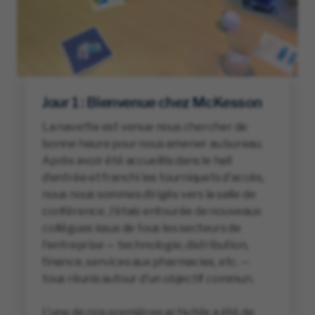
Jour 1 : Bienvenue chez McKesson
La navette est venue nous chercher de
bonne heure pour nous amener au bureau.
Après avoir été accueillis dans le hall
d’entrée et franchi les tourniquets d'accès,
nous nous sommes dirigés vers la salle de
conférence. J’étais entourée de nouveaux
collègues issus de tous les secteurs de
l'entreprise — technologie, distribution,
finance, services aux pharmacies, etc. —
tous réunis autour d'un objectif commun.
L'une de nos premières activités a été de