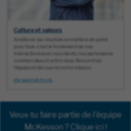
Culture et valeurs
Améliorer les résultats en matière de santé
pour tous : c'est le fondement de nos
interactions avec nos clients, nos partenaires
commerciaux et entre nous. Rencontrez
l'équipe et découvrez notre mission.
EN SAVOIR PLUS
Veux-tu faire partie de l'équipe
McKesson ? Clique ici !