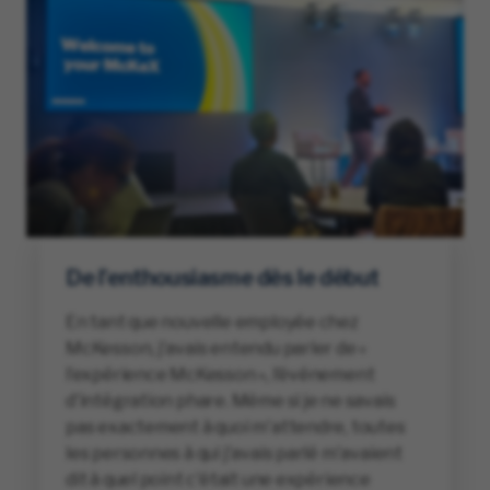
De l'enthousiasme dès le début
En tant que nouvelle employée chez
McKesson, j'avais entendu parler de «
l’expérience McKesson », l’événement
d'intégration phare. Même si je ne savais
pas exactement à quoi m'attendre, toutes
les personnes à qui j'avais parlé m'avaient
dit à quel point c'était une expérience