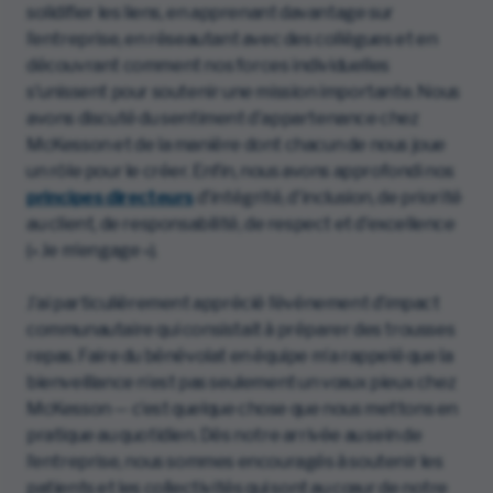
solidifier les liens, en apprenant davantage sur
l’entreprise, en réseautant avec des collègues et en
découvrant comment nos forces individuelles
s'unissent pour soutenir une mission importante. Nous
avons discuté du sentiment d'appartenance chez
McKesson et de la manière dont chacun de nous joue
un rôle pour le créer. Enfin, nous avons approfondi nos
principes directeurs
d'intégrité, d'inclusion, de priorité
au client, de responsabilité, de respect et d'excellence
(« Je m’engage »).
J’ai particulièrement apprécié l’événement d’impact
communautaire qui consistait à préparer des trousses
repas. Faire du bénévolat en équipe m’a rappelé que la
bienveillance n’est pas seulement un vœux pieux chez
McKesson — c’est quelque chose que nous mettons en
pratique au quotidien. Dès notre arrivée au sein de
l’entreprise, nous sommes encouragés à soutenir les
patients et les collectivités qui sont au cœur de notre