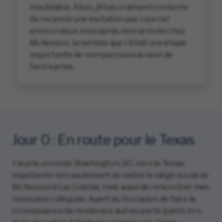
inoubliable. Alors, j’étais vraiment contente
de recevoir une invitation par courriel
environ deux mois après mon arrivée chez
McKesson. Je sentais que c’était une étape
importante de mon parcours au sein de
l’entreprise.
Jour 0 : En route pour le Texas
J'ai pris un vol de Washington, D.C. vers le Texas,
impatiente non seulement de visiter le siège social de
McKesson à Las Colinas, mais aussi de rencontrer mes
nouveaux collègues. Ayant eu l'occasion de faire la
connaissance de nombreux autres participants lors