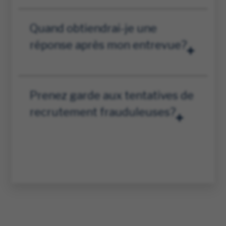
Quand obtiendrai-je une
réponse après mon entrevue?
Prenez garde aux tentatives de
recrutement frauduleuses?