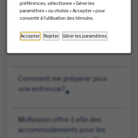
préférences, sélectionne « Gérer les
paramètres » ou choisis « Accepter » pour
J’ai reçu un texto de Gia pour
consentir à l'utilisation des témoins.
programmer une entrevue. Qui
Accepter
Rejeter
Gérer les paramètres
est Gia et quel est son lien avec
McKesson?
Comment me préparer pour
une entrevue?
McKesson offre-t-elle des
accommodements pour les