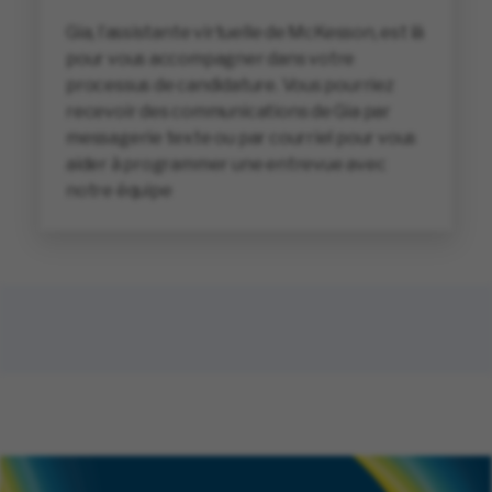
Gia, l’assistante virtuelle de McKesson, est là
pour vous accompagner dans votre
processus de candidature. Vous pourriez
recevoir des communications de Gia par
messagerie texte ou par courriel pour vous
aider à programmer une entrevue avec
notre équipe