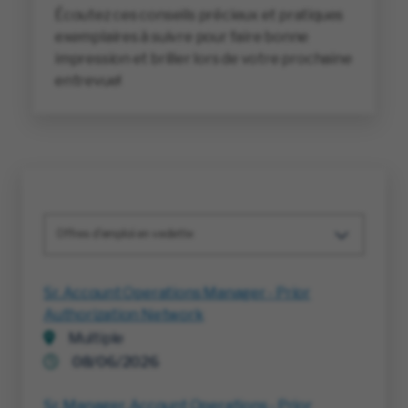
Écoutez ces conseils précieux et pratiques
exemplaires à suivre pour faire bonne
impression et briller lors de votre prochaine
entrevue!
Offres d'emploi en vedette
Sr. Account Operations Manager - Prior
Authorization Network
Multiple
08/06/2026
Sr. Manager, Account Operations - Prior