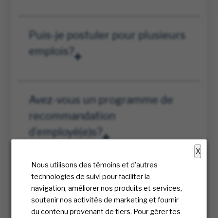
Puis-je postuler pour plusieurs
emplois?
Avez-vous un programme de
recommandation
d’employé(e)s?
X
Nous utilisons des témoins et d'autres
technologies de suivi pour faciliter la
Qu’arrive-t-il après la
navigation, améliorer nos produits et services,
soumission de ma candidature?
soutenir nos activités de marketing et fournir
du contenu provenant de tiers. Pour gérer tes