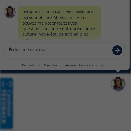
FORMULAIRE DE CONFIDENTIALITÉ
PRÉFÉRENCES EN MATIÈRE DE TÉMOINS
PLAN DU SITE
© 2026 MCKESSON CORPORATION
Glassdoor
Facebook
LinkedIn
Twitter
Instagram