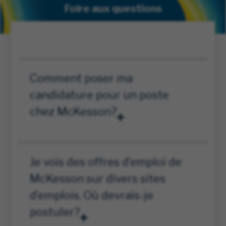
Foire aux questions
Comment poser ma
candidature pour un poste
chez McKesson?
Je vois des offres d’emploi de
McKesson sur divers sites
d’emplois. Où devrais-je
postuler?