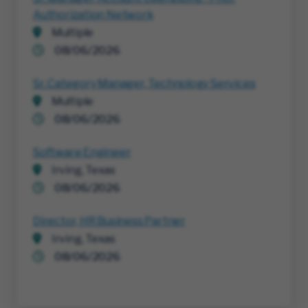
Authorization Network
Multiple
08/06/2026
Sr. Category Manager, Technology Services
Multiple
08/06/2026
Software Engineer
Irving, Texas
08/06/2026
Director, HR Business Partner
Irving, Texas
08/06/2026