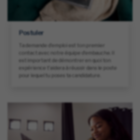
Postuler
Ta demande d'emploi est ton premier
contact avec notre équipe d'embauche. Il
est important de démontrer en quoi ton
expérience t'aidera à réussir dans le poste
pour lequel tu poses ta candidature.