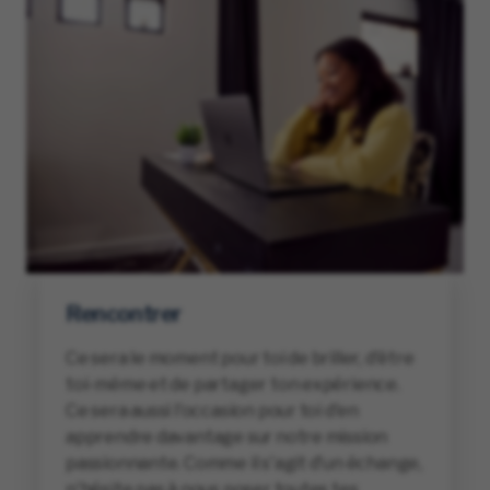
Rencontrer
Ce sera le moment pour toi de briller, d'être
toi-même et de partager ton expérience.
Ce sera aussi l'occasion pour toi d'en
apprendre davantage sur notre mission
passionnante. Comme il s'agit d'un échange,
n'hésite pas à nous poser toutes tes