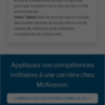
anciens combattants et leur conjoint(e)
pour leur transition vers une carrière civile
enrichissante.
Orion Talent
aide les entreprises à combler
des postes vacants au moyen de son riche
réseau de vétérans et de militaires
compétents et recherchés.
Appliquez vos compétences
militaires à une carrière chez
McKesson.
CONSULTEZ LES OFFRES D’EMPLOI ICI