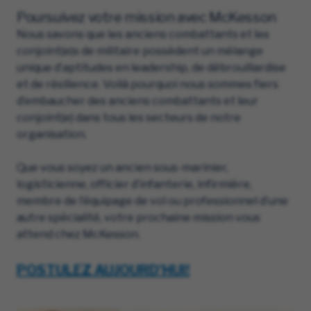
Poursuivez votre mission avec McKesson
Nous savons que les anciens combattants et les
conjoint(e)s de militaire possèdent un mélange
unique d’aptitudes en leadership, de débrouillardise
et de résilience. Voilà pourquoi nous sommes fiers
d’embaucher des anciens combattants et leur
conjoint(e) dans tous les secteurs de notre
organisation.
Que vous soyez un ancien sous-marinier,
logisticienne, officier d’infanterie, infirmière,
membre de l’équipage de vol ou professionnel d’une
autre spécialité, votre prochaine mission vous
attend chez McKesson.
POSTULEZ AUJOURD’HUI!
(opens in new wi