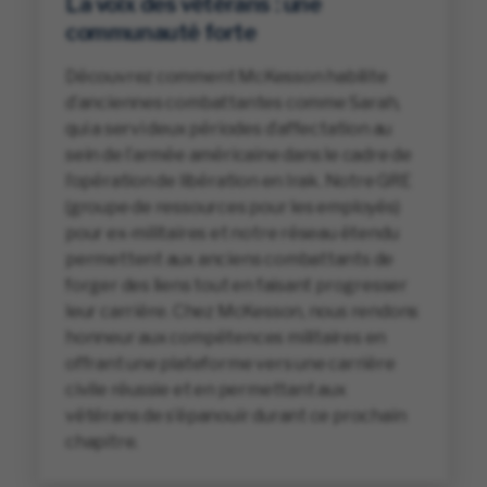
La voix des vétérans : une
communauté forte
Découvrez comment McKesson habilite
d’anciennes combattantes comme Sarah,
qui a servi deux périodes d’affectation au
sein de l’armée américaine dans le cadre de
l’opération de libération en Irak. Notre GRE
(groupe de ressources pour les employés)
pour ex-militaires et notre réseau étendu
permettent aux anciens combattants de
forger des liens tout en faisant progresser
leur carrière. Chez McKesson, nous rendons
honneur aux compétences militaires en
offrant une plateforme vers une carrière
civile réussie et en permettant aux
vétérans de s’épanouir durant ce prochain
chapitre.