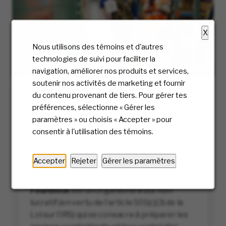
X
Nous utilisons des témoins et d'autres
technologies de suivi pour faciliter la
navigation, améliorer nos produits et services,
soutenir nos activités de marketing et fournir
Un engagement envers le
du contenu provenant de tiers. Pour gérer tes
recrutement d’anciens
préférences, sélectionne « Gérer les
paramètres » ou choisis « Accepter » pour
combattants et de leur conjoint(e)
consentir à l'utilisation des témoins.
McKesson fait équipe avec divers
organismes, tels que
FourBlock
et
Orion
Accepter
Rejeter
Gérer les paramètres
Talent
, afin de recruter, d’embaucher et de
maintenir en service les ex-militaires.
FourBlock
est un organisme à but non
lucratif (en vertu de l’article 501(c)(3) de la
Loi sur l’IRS) qui se consacre à préparer les