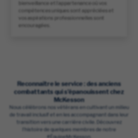
bienveillance et l’appartenance où vos
compétences uniques sont appréciées et
vos aspirations professionnelles sont
encouragées.
Reconnaître le service : des anciens
combattants qui s’épanouissent chez
McKesson
Nous célébrons nos vétérans en cultivant un milieu
de travail inclusif et en les accompagnant dans leur
transition vers une carrière civile. Découvrez
l’histoire de quelques membres de notre
#ÉquipeMcKesson.