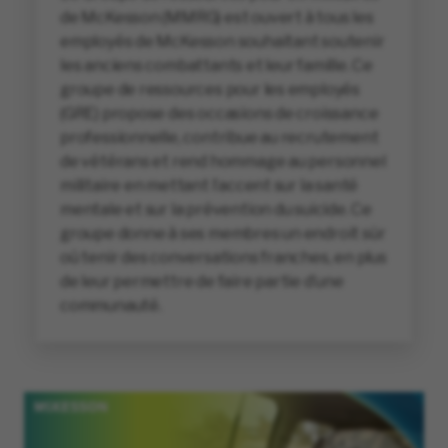
de McKesson (MMRG) est ouvert à tous les
employés de McKesson souhaitant soutenir
les anciens combattants et leur famille. Ce
groupe de ressources pour les employés
(GRE) propose des occasions de croissance
professionnelle, contribue au recrutement
de vétérans et rend hommage au personnel
militaire en mettant l’accent sur la santé
mentale et sur la prévention du suicide. Ce
groupe donne à ses membres un endroit sûr
où tenir des conversations franches, en plus
de leur permettre de faire partie d’une
communauté.