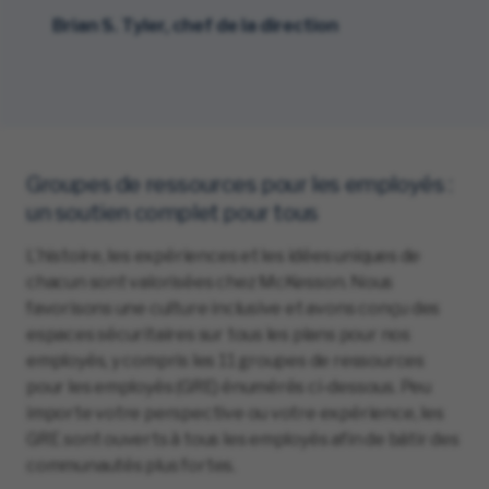
Brian S. Tyler, chef de la direction
Groupes de ressources pour les employés :
un soutien complet pour tous
L’histoire, les expériences et les idées uniques de
chacun sont valorisées chez McKesson. Nous
favorisons une culture inclusive et avons conçu des
espaces sécuritaires sur tous les plans pour nos
employés, y compris les 11 groupes de ressources
pour les employés (GRE) énumérés ci-dessous. Peu
importe votre perspective ou votre expérience, les
GRE sont ouverts à tous les employés afin de bâtir des
communautés plus fortes.