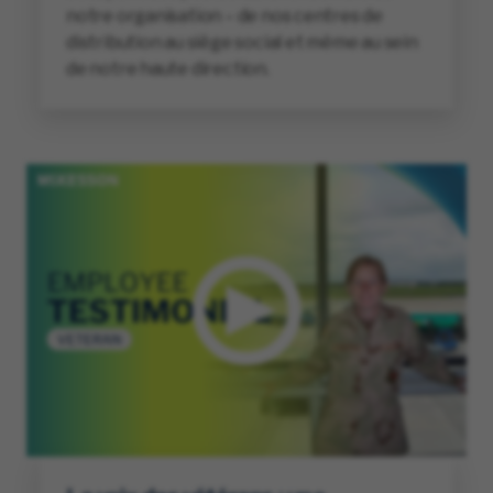
notre organisation – de nos centres de
distribution au siège social et même au sein
de notre haute direction.