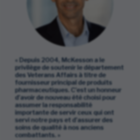
« Depuis 2004, McKesson a le
privilège de soutenir le département
des Veterans Affairs à titre de
fournisseur principal de produits
pharmaceutiques. C’est un honneur
d’avoir de nouveau été choisi pour
assumer la responsabilité
importante de servir ceux qui ont
servi notre pays et d’assurer des
soins de qualité à nos anciens
combattants. »