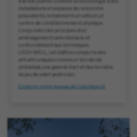
à la fine pointe combine la technologie à des
installations et espaces de rencontre
polyvalents, notamment un café et un
centre de conditionnement physique.
Conçu selon les principes d’un
aménagement sans obstacle et
conformément aux techniques
LEED+WELL, cet édifice comporte des
attraits uniques comme un terrain de
pickleball, une galerie d’art et des terrains
de jeu de palet américain.
Explorez notre bureau de Columbus ici
(opens in new