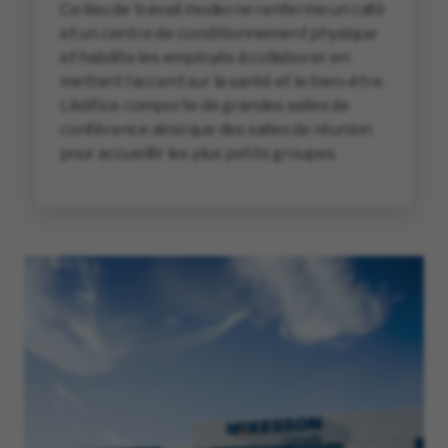
Ce lieu de travail moderne renferme un café
et un centre de conditionnement physique
et habilite les employés à collaborer en
mettant l’accent sur la santé et le bien-être.
L’édifice comporte de grandes salles de
conférence ainsi que des salles de réunion
pour accueillir les plus petits groupes.