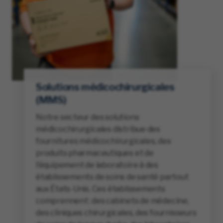
Solutions médicochirurgicales
(MMS)
Notre secteur des solutions
médicochirurgicales distribue des
fournitures médicochirurgicales, des
produits pharmaceutiques et de
l’équipement de laboratoire à des
établissements de soins de santé partout
aux États-Unis. Ces établissements
comprennent : des cabinets de médecine,
des cliniques chirurgicales, des fournisseurs