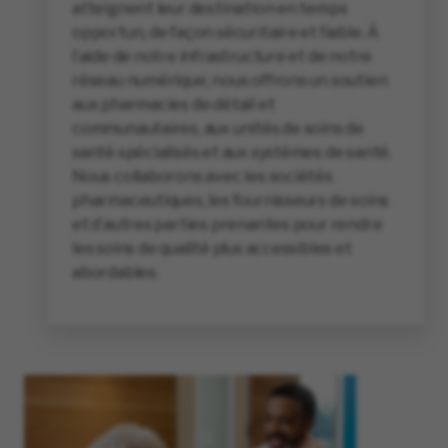
atteignent leur destination en temps
opportun, de façon sécuritaire et fiable. À
l’aide de notre infrastructure et de notre
réseau numérique, nous offrons un soutien
aux pharmacies de détail et
communautaires, aux unités de soins de
santé spécialisés et aux systèmes de santé.
Nous collaborons avec les sociétés
pharmaceutiques, les fournisseurs de soins
et d’autres parties prenantes pour rendre
les soins de qualité plus accessibles et
abordables.