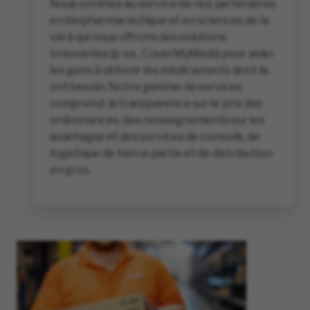
Nous sommes au service de nos partenaires
en biopharmaceutique et en sciences de la
vie à qui nous offrons des solutions
innovantes (p. ex., CoverMyMeds) pour aider
les gens à obtenir les médicaments dont ils
ont besoin. Notre gamme de services
comprend : la transparence sur le prix des
ordonnances, des renseignements sur les
avantages et des services de conseils, de
logistique de tierce partie et de distribution
en gros.