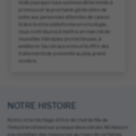
Voilà pourquoi nous sommes déterminés à
promouvoir la prochaine génération de
soins aux personnes atteintes de cancer.
Grâce à notre plateforme en oncologie,
nous contribuons à mettre en marché de
nouvelles thérapies prometteuses, à
améliorer l’accès aux soins et à offrir des
traitements de proximité au plus grand
nombre.
NOTRE HISTOIRE
Notre riche héritage à titre de chef de file de
l’industrie s’étend sur presque deux siècles. McKesson
a su mobiliser des ressources au cours de certaines