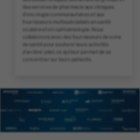
des services de pharmacie aux cliniques
d’oncologie communautaires et aux
fournisseurs multispécialisés en santé
oculaire et en ophtalmologie. Nous
collaborons avec des fournisseurs de soins
de santé pour soutenir leurs activités
d’arrière-plan, ce qui leur permet de se
concentrer sur leurs patients.