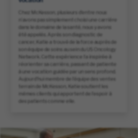
vocation
Chez McKesson, plusieurs d’entre nous
n’avons pas simplement choisi une carrière
dans le domaine de la santé, nous y avons
été appelés. Après son diagnostic de
cancer, Katie a trouvé de la force auprès de
son équipe de soins au sein du US Oncology
Network. Cette expérience l’a inspirée à
réorienter sa carrière, passant de patiente
à une vocation guidée par un sens profond.
Aujourd’hui membre de l’équipe des ventes
terrain de McKesson, Katie soutient les
mêmes clients qui apportent de l’espoir à
des patients comme elle.