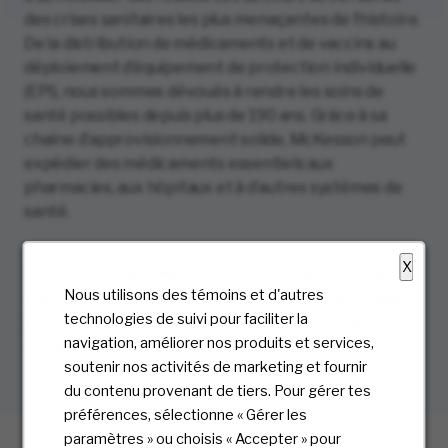
des crises sanitaires les plus menaçantes de l’histoire.
De la distribution de médicaments et de vaccins au
déploiement d’équipement de protection individuelle
(EPI), nous sommes dévoués à rendre les soins de
santé possibles depuis plus de 190 ans. Grâce à sa
chaîne d’approvisionnement solide, McKesson peut
expédier des médicaments essentiels aux
pharmacies, aux hôpitaux et à d’autres systèmes de
santé.
X
Découvrez notre histoire et notre impact sur la
Nous utilisons des témoins et d'autres
santé de tous. Nous serions ravis que vous fassiez
technologies de suivi pour faciliter la
partie de cette histoire, car l’avenir de la santé
navigation, améliorer nos produits et services,
commence par vous.
soutenir nos activités de marketing et fournir
du contenu provenant de tiers. Pour gérer tes
préférences, sélectionne « Gérer les
paramètres » ou choisis « Accepter » pour