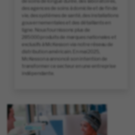
de soins de longue durée, des laboratoires,
des agences de soins à domicile et de fin de
vie, des systèmes de santé, des installations
gouvernementales et des détaillants en
ligne. Nous fournissons plus de
285 000 produits de marques nationales et
exclusifs à McKesson via notre réseau de
distribution américain. En mai 2025,
McKesson a annoncé son intention de
transformer ce secteur en une entreprise
indépendante.