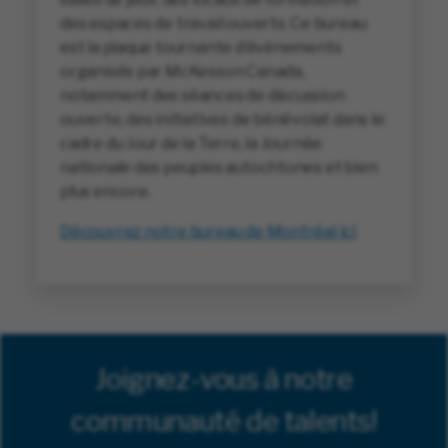
des espaces de travail ouverts. Ce bureau
est la plaque tournante d’événements
organisés par McKesson Canada,
notamment des séances de discussion
ouverte, des initiatives de bénévolat dans le
cadre du Jour de la Terre, la Journée
nationale des peuples autochtones et bien
plus encore.
Découvrez notre bureau de Montréal ici
Joignez-vous à notre
communauté de talents!