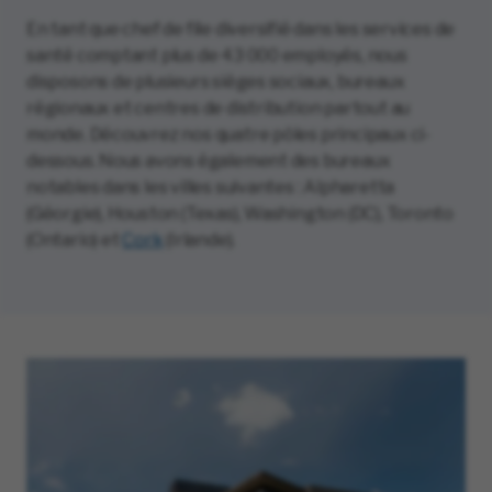
En tant que chef de file diversifié dans les services de
santé comptant plus de 43 000 employés, nous
disposons de plusieurs sièges sociaux, bureaux
régionaux et centres de distribution partout au
monde. Découvrez nos quatre pôles principaux ci-
dessous. Nous avons également des bureaux
notables dans les villes suivantes : Alpharetta
(Géorgie), Houston (Texas), Washington (DC), Toronto
(Ontario) et
Cork
(Irlande).