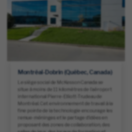
Montréal-Dobrin (Québec, Canada)
Le siège social de McKesson Canada se
situe à moins de 11 kilomètres de l’aéroport
international Pierre-Elliott-Trudeau de
Montréal. Cet environnement de travail à la
fine pointe de la technologie encourage les
remue-méninges et le partage d’idées en
proposant des zones de collaboration, des
salles de jeux, des locaux de formation et