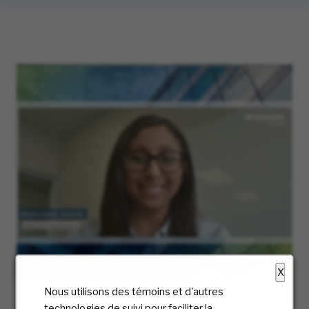
X
Nous utilisons des témoins et d'autres
Carrières en pharmacie chez
technologies de suivi pour faciliter la