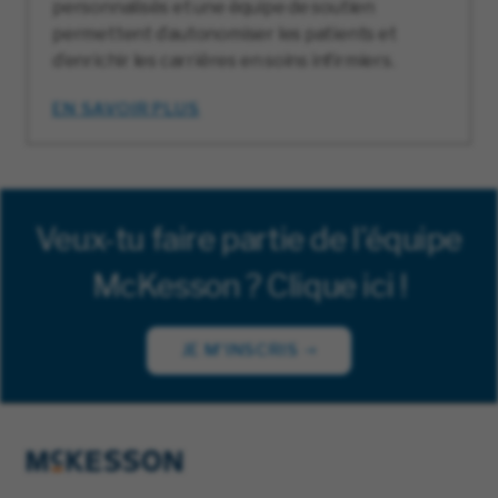
personnalisés et une équipe de soutien
permettent d’autonomiser les patients et
d’enrichir les carrières en soins infirmiers.
EN SAVOIR PLUS
Veux-tu faire partie de l'équipe
McKesson ? Clique ici !
JE M'INSCRIS