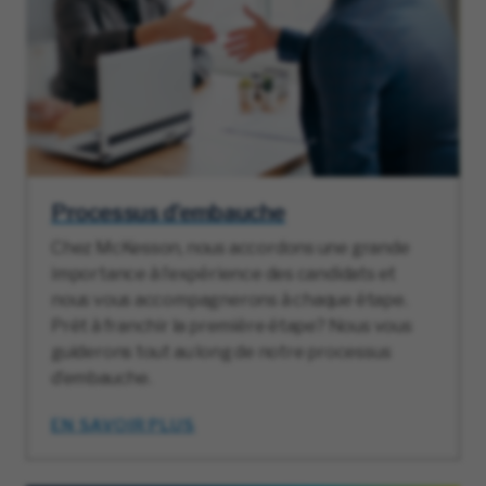
Processus d’embauche
Chez McKesson, nous accordons une grande
importance à l’expérience des candidats et
nous vous accompagnerons à chaque étape.
Prêt à franchir la première étape? Nous vous
guiderons tout au long de notre processus
d’embauche.
EN SAVOIR PLUS