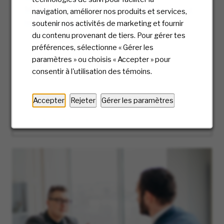
McKesson | Leadership et impact sur
navigation, améliorer nos produits et services,
les patients
soutenir nos activités de marketing et fournir
du contenu provenant de tiers. Pour gérer tes
Rencontrez Alisha et explorez les carrières en
préférences, sélectionne « Gérer les
pharmacie chez McKesson ; vous découvrirez
paramètres » ou choisis « Accepter » pour
comment les dirigeants améliorent les
consentir à l'utilisation des témoins.
résultats pour les patients grâce au travail
d’équipe et aux soins empreints de
bienveillance.
Accepter
Rejeter
Gérer les paramètres
EN SAVOIR PLUS