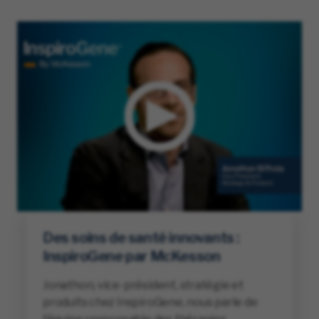
Des soins de santé innovants :
InspiroGene par McKesson
Jonathon, vice-président, stratégie et
produits chez InspiroGene, nous parle de