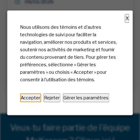
06/01/2026
Specialist Software Developer B2B Commerce
X
Richmond, Virginie
Nous utilisons des témoins et d'autres
08/07/2026
technologies de suivi pour faciliter la
navigation, améliorer nos produits et services,
Health System Account Liaison - WA
soutenir nos activités de marketing et fournir
Multiple
du contenu provenant de tiers. Pour gérer tes
08/07/2026
préférences, sélectionne « Gérer les
paramètres » ou choisis « Accepter » pour
consentir à l'utilisation des témoins.
Accepter
Rejeter
Gérer les paramètres
Veux-tu faire partie de l'équipe