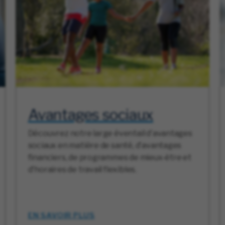
Avantages sociaux
Découvrez notre large éventail d'avantages
sociaux en matière de santé, d'avantages
financiers, de programmes de mieux-être et
d'horaires de travail flexibles.
EN SAVOIR PLUS