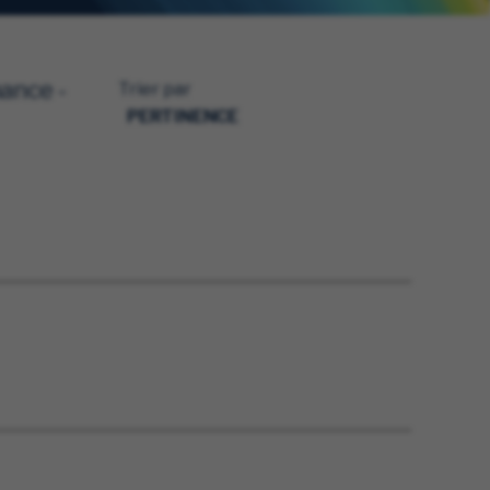
nance -
Trier par