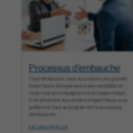
Processus d’embauche
Chez McKesson, nous accordons une grande
importance à l’expérience des candidats et
nous vous accompagnerons à chaque étape.
Prêt à franchir la première étape? Nous vous
guiderons tout au long de notre processus
d’embauche.
EN SAVOIR PLUS