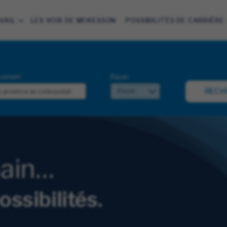
VAIL
LES VOIX DE MCKESSON
POSSIBILITÉS DE CARRIÈRE
cement
Rayon
RECH
main…
ossibilités.