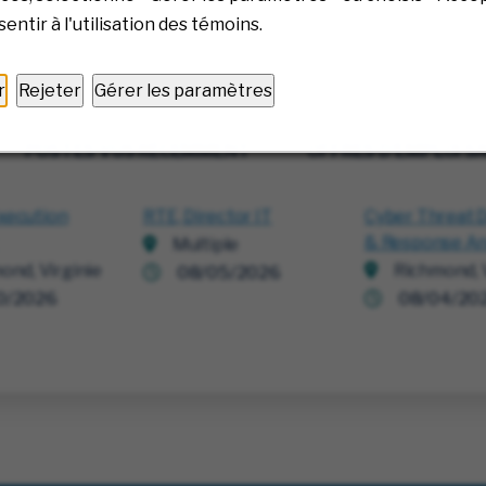
entir à l'utilisation des témoins.
r
Rejeter
Gérer les paramètres
POSTES VUS RÉCEMMENT
OFFRES D'EMPLOI 
xecution
RTE, Director IT
Cyber Threat 
& Response An
Multiple
ond, Virginie
Richmond, V
08/05/2026
0/2026
08/04/20