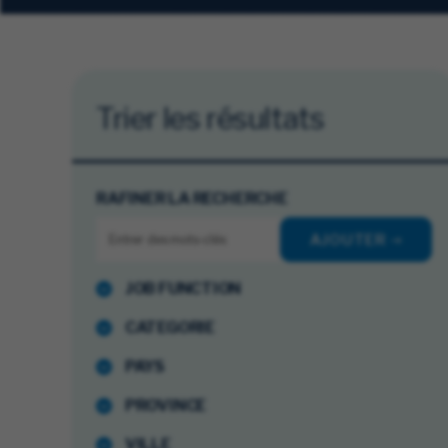
Trier les résultats
RAFINER LA RECHERCHE
AJOUTER
JOB FUNCTION
CATEGORIE
PAYS
PROVINCE
VILLE