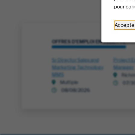
pour cons
Accepte
OFFRES D'EMPLOI EN VEDETTE
Sr Director Sales and
Project E
Marketing Technology
Manager
MMS
Richm
Multiple
07/3
08/08/2026