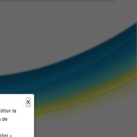
X
liter la
s de
ter »