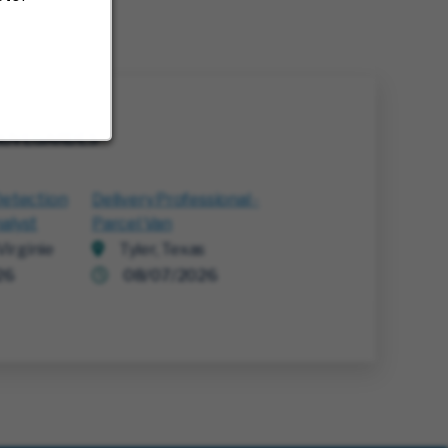
SAUVEGARDÉS
Detection
Delivery Professional -
alyst
Parcel Van
irginie
Tyler, Texas
26
08/07/2026