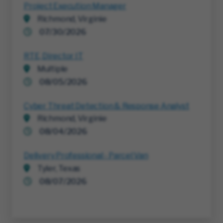
Project Execution Manager
Richmond, Virginie
07/30/2026
RTE, Director IT
Multiple
08/05/2026
Cyber Threat Detection & Response Analyst
Richmond, Virginie
08/04/2026
Delivery Professional - Parcel Van
Tyler, Texas
08/07/2026