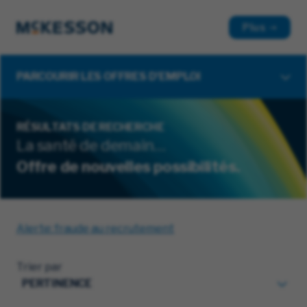
Plus
PARCOURIR LES OFFRES D'EMPLOI
RÉSULTATS DE RECHERCHE
La santé de demain…
Offre de nouvelles possibilités.
Alerte: fraude au recrutement
Trier par