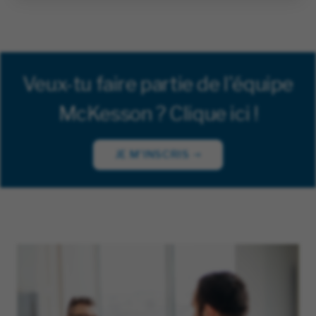
Veux-tu faire partie de l'équipe
McKesson ? Clique ici !
JE M'INSCRIS