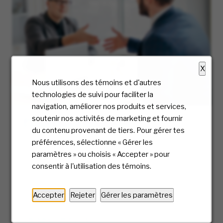
X
Nous utilisons des témoins et d'autres
technologies de suivi pour faciliter la
navigation, améliorer nos produits et services,
soutenir nos activités de marketing et fournir
Processus d’embauche
du contenu provenant de tiers. Pour gérer tes
Chez McKesson, nous accordons une grande
préférences, sélectionne « Gérer les
importance à l’expérience des candidats et
paramètres » ou choisis « Accepter » pour
nous vous accompagnerons à chaque étape.
consentir à l'utilisation des témoins.
Prêt à franchir la première étape? Nous vous
guiderons tout au long de notre processus
Accepter
Rejeter
Gérer les paramètres
d’embauche.
EN SAVOIR PLUS