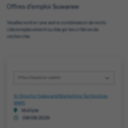
Offres d'emploi Suwanee
Veuillez entrer une autre combinaison de mots-
clés/emplacement ou élargir les critères de
recherche.
Offres d'emploi en vedette
Sr Director Sales and Marketing Technology
MMS
Multiple
08/08/2026