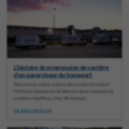
L’histoire de progression de carrière
d’un superviseur du transport
Découvrez notre culture de soutien à travers
l’histoire inspirante de Marvin, qui a commencé
comme chauffeur chez McKesson.
EN SAVOIR PLUS