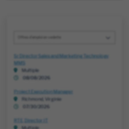
Offres d'emploi en vedette
Sr Director Sales and Marketing Technology
MMS
Multiple
08/08/2026
Project Execution Manager
Richmond, Virginie
07/30/2026
RTE, Director IT
Multiple