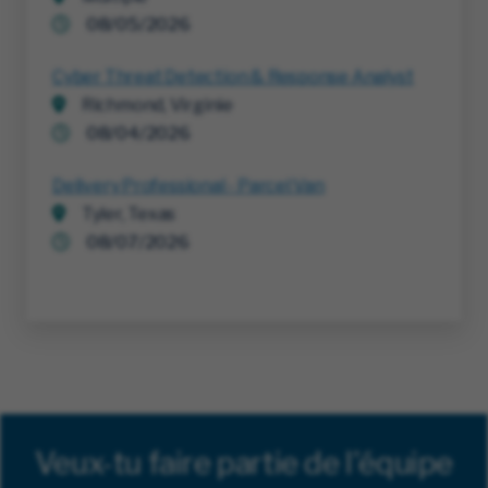
08/05/2026
Cyber Threat Detection & Response Analyst
Richmond, Virginie
08/04/2026
Delivery Professional - Parcel Van
Tyler, Texas
08/07/2026
Veux-tu faire partie de l'équipe