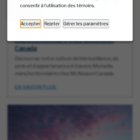
consentir à l'utilisation des témoins.
Accepter
Rejeter
Gérer les paramètres
Une journée dans la vie d’un
manutentionnaire chez McKesson
Canada
Découvrez notre culture de bienveillance, de
sens et d’appartenance à travers Michelle,
manutentionnaire chez McKesson Canada.
EN SAVOIR PLUS