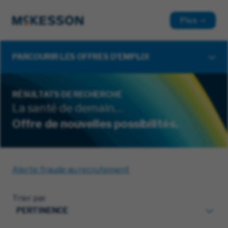
Plus
PARCOURIR LES OFFRES D'EMPLOI
RÉSULTATS DE RECHERCHE
La santé de demain…
Offre de nouvelles possibilités.
Alerte: fraude au recrutement
Trier par