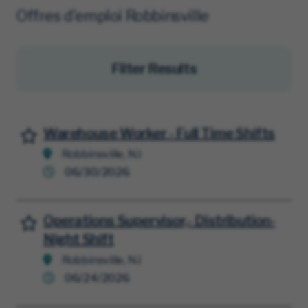
Offres d'emploi Robbinsville
Filter Results
Warehouse Worker - Full Time Shifts
Sauvegarder l'offre d'emploi
Robbinsville, NJ
06/30/2026
Operations Supervisor,- Distribution-
Sauvegarder l'offre d'emploi
Night Shift
Robbinsville, NJ
06/24/2026