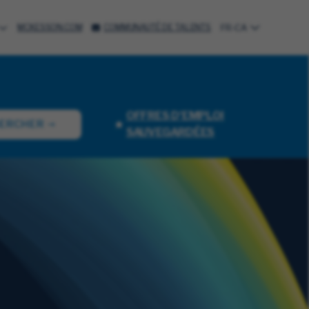
MCKESSON.COM
COMMUNAUTÉ DE TALENTS
FR-CA
OFFRES D'EMPLOI
ERCHER
SAUVEGARDÉES