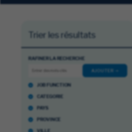
Trier les résultats
RAFINER LA RECHERCHE
AJOUTER
JOB FUNCTION
CATEGORIE
PAYS
PROVINCE
VILLE