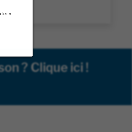
ter »
on ? Clique ici !