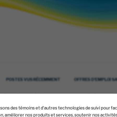
POSTES VUS RÉCEMMENT
OFFRES D'EMPLOI 
nt Operations
Sr. Manager, Account
Sr. Category M
 Prior
Operations - Prior
Technology Se
isons des témoins et d'autres technologies de suivi pour faci
ation Network
Authorization Network
Multiple
ple
Multiple
n, améliorer nos produits et services, soutenir nos activité
08/06/20