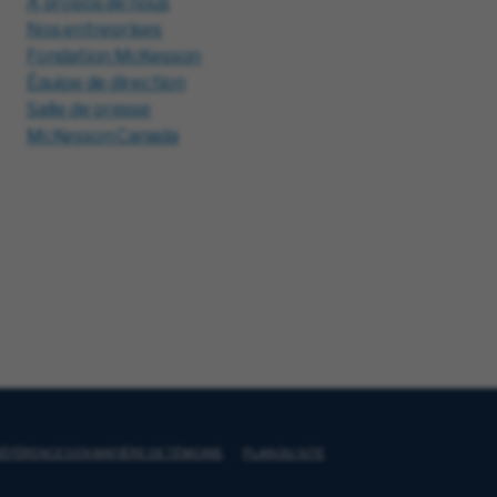
À propos de nous
Nos entreprises
Fondation McKesson
Équipe de direction
Salle de presse
McKesson Canada
ÉFÉRENCES EN MATIÈRE DE TÉMOINS
PLAN DU SITE