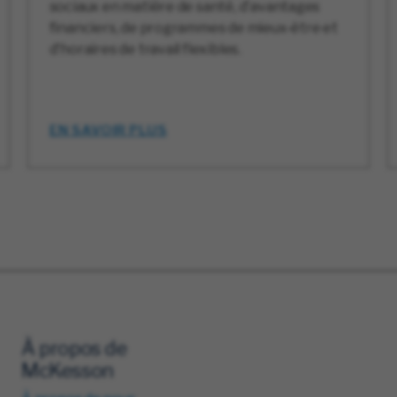
sociaux en matière de santé, d'avantages
financiers, de programmes de mieux-être et
d'horaires de travail flexibles.
EN SAVOIR PLUS
À propos de
McKesson