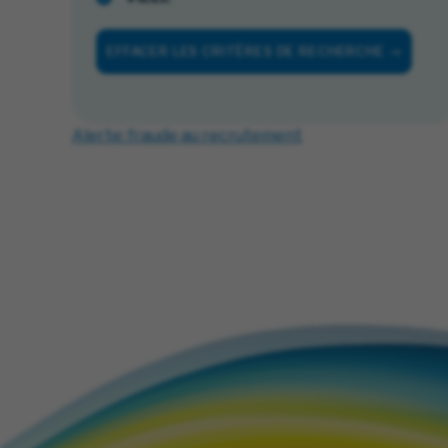
EFFACER LES CRITÈRES DE RECHERCHE
Alerte: fraude au recrutement