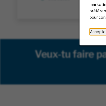
08/0
marketing
préférenc
pour cons
Accepte
Veux-tu faire pa