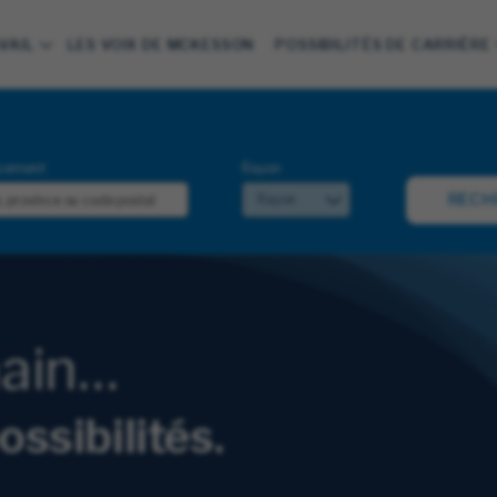
VAIL
LES VOIX DE MCKESSON
POSSIBILITÉS DE CARRIÈRE
cement
Rayon
RECH
main…
ossibilités.