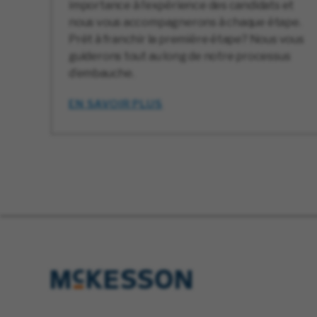
importance à l’expérience des candidats et
nous vous accompagnerons à chaque étape.
Prêt à franchir la première étape? Nous vous
guiderons tout au long de notre processus
d’embauche.
EN SAVOIR PLUS