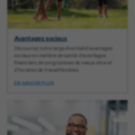
Avantages sociaux
Découvrez notre large éventail d'avantages
sociaux en matière de santé, d'avantages
financiers, de programmes de mieux-être et
d'horaires de travail flexibles.
EN SAVOIR PLUS