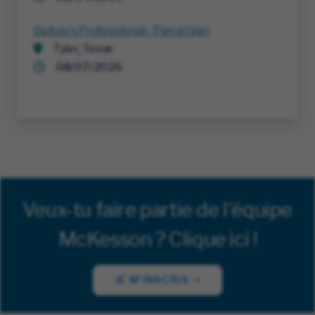
Delivery Professional - Parcel Van
Tyler, Texas
08/07/2026
Veux-tu faire partie de l'équipe
McKesson ? Clique ici !
JE M'INSCRIS