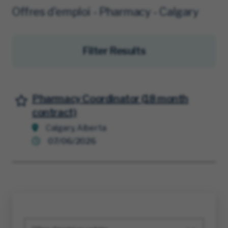
Offres d'emploi - Pharmacy - Calgary
Filter Results
Pharmacy Coordinator (18 month
Sauvegarder l'offre d'emploi
contract)
Calgary, Alberta
07/06/2026