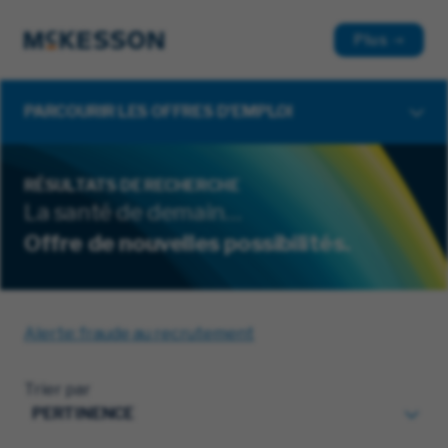
Plus
PARCOURIR LES OFFRES D'EMPLOI
RÉSULTATS DE RECHERCHE
La santé de demain…
Offre de nouvelles possibilités.
Alerte: fraude au recrutement
Trier par