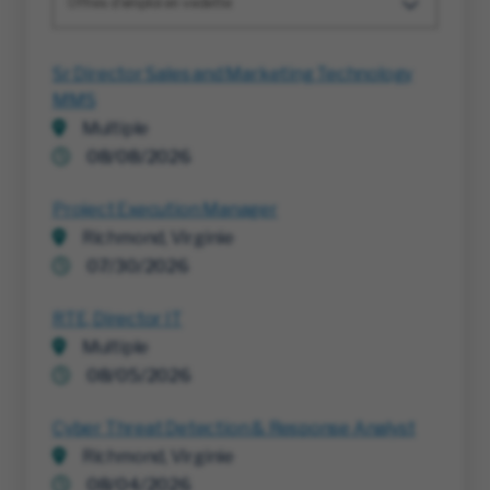
Offres d'emploi en vedette
Sr Director Sales and Marketing Technology
MMS
Multiple
08/08/2026
Project Execution Manager
Richmond, Virginie
07/30/2026
RTE, Director IT
Multiple
08/05/2026
Cyber Threat Detection & Response Analyst
Richmond, Virginie
08/04/2026