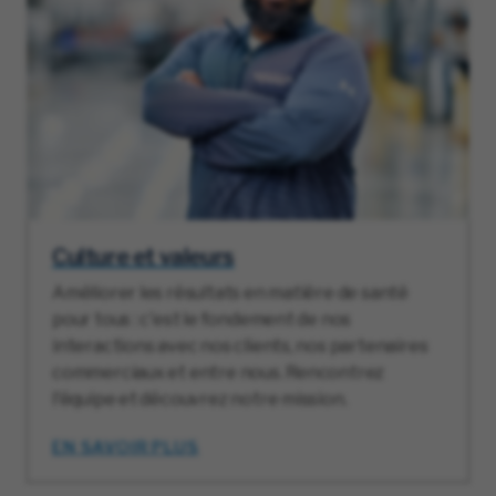
Culture et valeurs
Améliorer les résultats en matière de santé
pour tous : c'est le fondement de nos
interactions avec nos clients, nos partenaires
commerciaux et entre nous. Rencontrez
l'équipe et découvrez notre mission.
EN SAVOIR PLUS