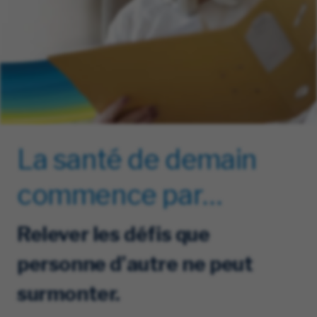
La santé de demain
commence par…
Relever les défis que
personne d’autre ne peut
surmonter.