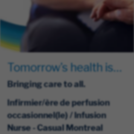
Tomorrow’s health is…
Bringing care to all.
Infirmier/ère de perfusion
occasionnel(le) / Infusion
Nurse - Casual Montreal